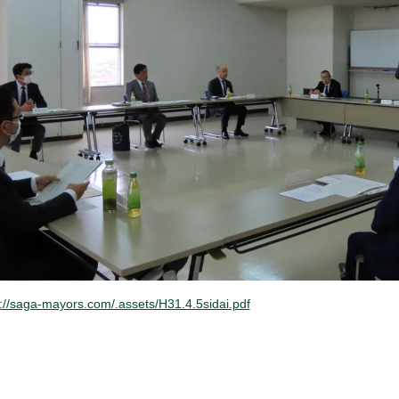
s://saga-mayors.com/.assets/H31.4.5sidai.pdf