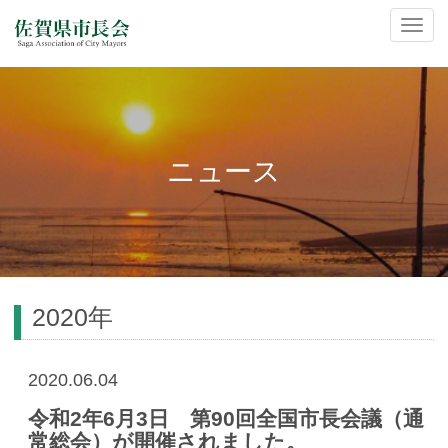
ナ
ビ
ゲ
ー
シ
ョ
ン
ニュース
の
切
替
2020年
2020.06.04
令和2年6月3日 第90回全国市長会議（通
常総会）が開催されました。