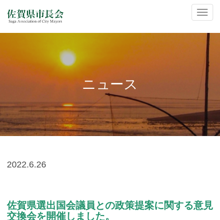
ナ
ビ
ゲ
ー
シ
ョ
ン
ニュース
の
切
替
2022.
6.26
佐賀県選出国会議員との政策提案に関する意見
交換会を開催しました。